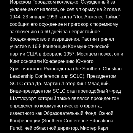
Йоркском Городском колледже. Осужденный за
уклонение от налогов, он сел в тюрьму на 2 года в
1944. 23 января 1953 газета “Лос Анжелес Таймс”
сообщил его осуждение и приговор к тюремному
заключению на 60 дней за непристойное
бродяжничество и извращения. Растин принял
участие в 16-й Конвенции Коммунистической
партии США в феврале 1957. Месяцем позже, он и
Кинг основали Конференцию Южного
Христианского Руководства (the Southern Christian
Leadership Conference или SCLC). Президентом
SCLC стал Др. Мартин Лютер Кинг Младший.
Вице-президентом SCLC стал преподобный Фред
Шаттлсуорт, который также являлся президентом
определенно коммунистического фронта,
известного как Образовательный Фонд Южной
Конференции (Southern Conference Educational
Fund), чей областной директор, Мистер Карл